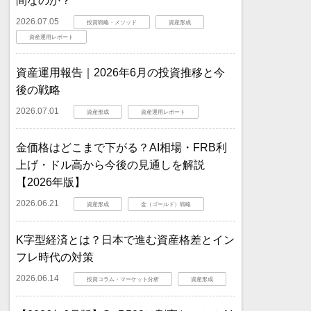
間なのか？
2026.07.05
投資戦略・メソッド
資産形成
資産運用レポート
資産運用報告｜2026年6月の投資推移と今
後の戦略
2026.07.01
資産形成
資産運用レポート
金価格はどこまで下がる？AI相場・FRB利
上げ・ドル高から今後の見通しを解説
【2026年版】
2026.06.21
資産形成
金（ゴールド）戦略
K字型経済とは？日本で進む資産格差とイン
フレ時代の対策
2026.06.14
投資コラム・マーケット分析
資産形成