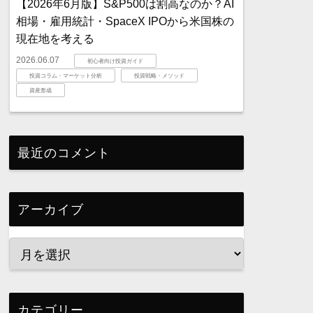
【2026年6月版】S&P500は割高なのか？AI
相場・雇用統計・SpaceX IPOから米国株の
現在地を考える
2026.06.07
初心者向け投資ガイド
投資コラム・マーケット分析
投資戦略・メソッド
資産形成
最近のコメント
アーカイブ
カテゴリー