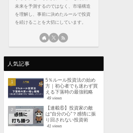
未来を予測するのではなく、市場構造
を理解し、事前に決めたルールで投資
を続けることを大切にしています。
人気記事
5％ルール投資法の始め
方｜初心者でも迷わず買
える下落時の最強戦略
49 views
【連載⑥】投資家の敵
は“自分の心”？感情に振
り回されない投資術
41 views