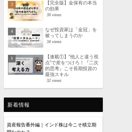
【完全版】金保有の本当
の効果
39 views
なぜ投資家は「金冠」を
被ってしまうのか
34 views
【連載①】”他人と違う視
点”で差をつけろ！『二次
的思考』こそ長期投資の
最強スキル
32 views
新着情報
資産報告番外編｜インド株は今こそ積立期