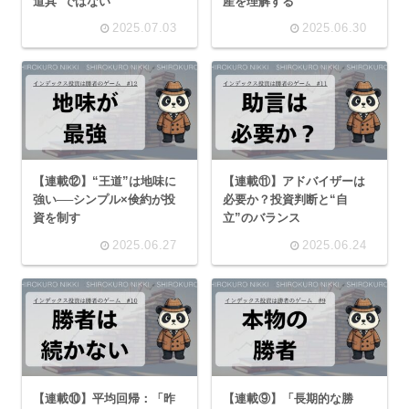
道具”ではない
産を理解する
2025.07.03
2025.06.30
【連載⑫】“王道”は地味に
【連載⑪】アドバイザーは
強い──シンプル×倹約が投
必要か？投資判断と“自
資を制す
立”のバランス
2025.06.27
2025.06.24
【連載⑩】平均回帰：「昨
【連載⑨】「長期的な勝