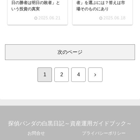
日の勝者は明日の敗者」と
者」を選ぶには？答えは市
いう投資の真実
場そのものにあり
2025.06.21
2025.06.18
次のページ
次
1
2
4
へ
探偵パンダの白黒日記～資産運用ガイドブック～
お問合せ
プライバシーポリシー