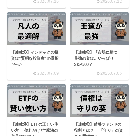
2025.07.15
2025.07.12
【連載⑯】インデックス投
【連載⑮】「市場に勝つ」
資は“賢明な投資家”の選択
最強の道は…やっぱり
だった
S&P500？
2025.07.09
2025.07.06
【連載⑭】ETFの正しい使
【連載⑬】債券ファンドの
い方──便利だけど“魔法の
役割とは？──「守り」の資