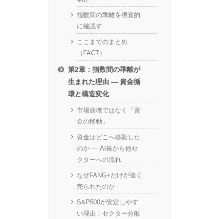
指数間の乖離を視覚的
に確認す
ここまでのまとめ
（FACT）
第2章：指数間の乖離が
生まれた理由 — 資金循
環と構造変化
市場崩壊ではなく「資
金の移動」
資金はどこへ移動した
のか — AI株から他セ
クターへの流れ
なぜFANG+だけが強く
売られたのか
S&P500が安定しやす
い理由：セクター分散