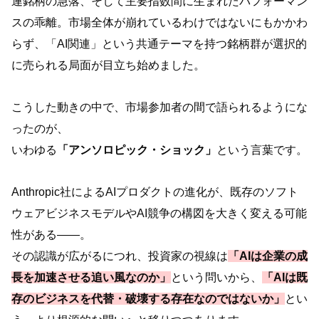
連銘柄の急落、そして主要指数間に生まれたパフォーマン
スの乖離。市場全体が崩れているわけではないにもかかわ
らず、「AI関連」という共通テーマを持つ銘柄群が選択的
に売られる局面が目立ち始めました。
こうした動きの中で、市場参加者の間で語られるようにな
ったのが、
いわゆる
「アンソロピック・ショック」
という言葉です。
Anthropic社によるAIプロダクトの進化が、既存のソフト
ウェアビジネスモデルやAI競争の構図を大きく変える可能
性がある――。
その認識が広がるにつれ、投資家の視線は
「AIは企業の成
長を加速させる追い風なのか」
という問いから、
「AIは既
存のビジネスを代替・破壊する存在なのではないか」
とい