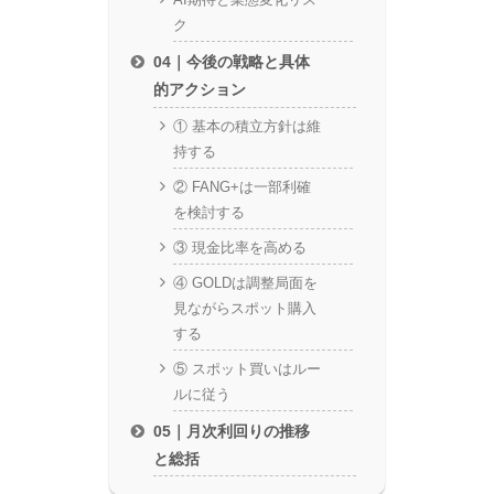
ク
04｜今後の戦略と具体
的アクション
① 基本の積立方針は維
持する
② FANG+は一部利確
を検討する
③ 現金比率を高める
④ GOLDは調整局面を
見ながらスポット購入
する
⑤ スポット買いはルー
ルに従う
05｜月次利回りの推移
と総括