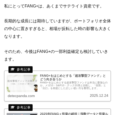
私にとってFANG+は、あくまでサテライト資産です。
長期的な成長には期待していますが、ポートフォリオ全体
の中心に置きすぎると、相場が反転した時の影響も大きく
なります。
そのため、今後はFANG+の一部利益確定も検討していき
ます。
FANG+をはじめとする「超攻撃型ファンド」と
どう向き合うか
FANG+をはじめとする超攻撃型ファンドは本当に最強なの
か。メガ10・S&P10・テック20系と比較し、「役割」と
「出口」を前提にした正しい使い方を整理します。
2025.12.24
detecpanda.com
2025年FANG＋投資の総括｜指数データと投資ル