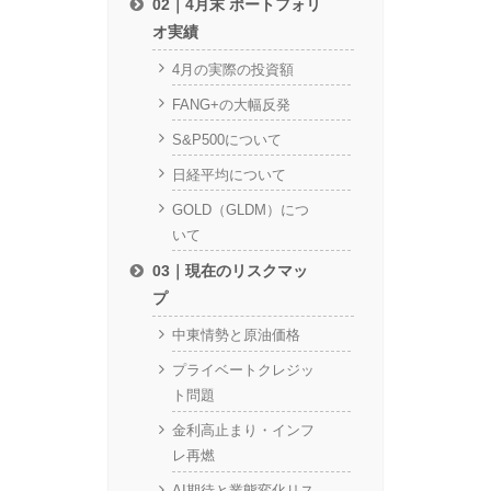
02｜4月末 ポートフォリ
オ実績
4月の実際の投資額
FANG+の大幅反発
S&P500について
日経平均について
GOLD（GLDM）につ
いて
03｜現在のリスクマッ
プ
中東情勢と原油価格
プライベートクレジッ
ト問題
金利高止まり・インフ
レ再燃
AI期待と業態変化リス