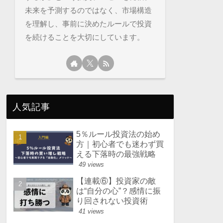
未来を予測するのではなく、市場構造
を理解し、事前に決めたルールで投資
を続けることを大切にしています。
人気記事
5％ルール投資法の始め
方｜初心者でも迷わず買
える下落時の最強戦略
49 views
【連載⑥】投資家の敵
は“自分の心”？感情に振
り回されない投資術
41 views