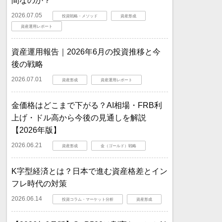
間なのか？
2026.07.05
投資戦略・メソッド
資産形成
資産運用レポート
資産運用報告｜2026年6月の投資推移と今
後の戦略
2026.07.01
資産形成
資産運用レポート
金価格はどこまで下がる？AI相場・FRB利
上げ・ドル高から今後の見通しを解説
【2026年版】
2026.06.21
資産形成
金（ゴールド）戦略
K字型経済とは？日本で進む資産格差とイン
フレ時代の対策
2026.06.14
投資コラム・マーケット分析
資産形成