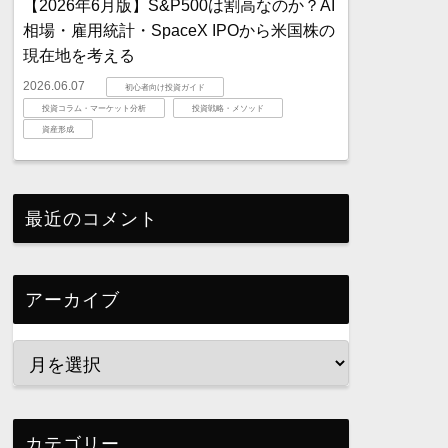
【2026年6月版】S&P500は割高なのか？AI
相場・雇用統計・SpaceX IPOから米国株の
現在地を考える
2026.06.07
初心者向け投資ガイド
投資コラム・マーケット分析
投資戦略・メソッド
資産形成
最近のコメント
アーカイブ
カテゴリー