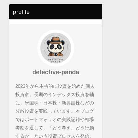
profile
detective-panda
2023年から本格的に投資を始めた個人
投資家。長期のインデックス投資を軸
に、米国株・日本株・新興国株などの
分散投資を実践しています。本ブログ
ではポートフォリオの実践記録や相場
考察を通して、「どう考え、どう行動
するか」という投資プロセスを発信。