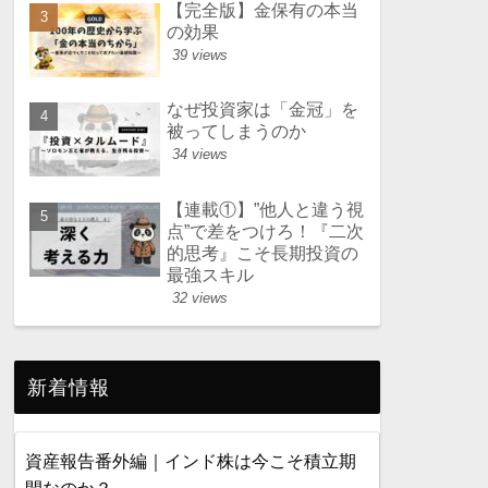
【完全版】金保有の本当
の効果
39 views
なぜ投資家は「金冠」を
被ってしまうのか
34 views
【連載①】”他人と違う視
点”で差をつけろ！『二次
的思考』こそ長期投資の
最強スキル
32 views
新着情報
資産報告番外編｜インド株は今こそ積立期