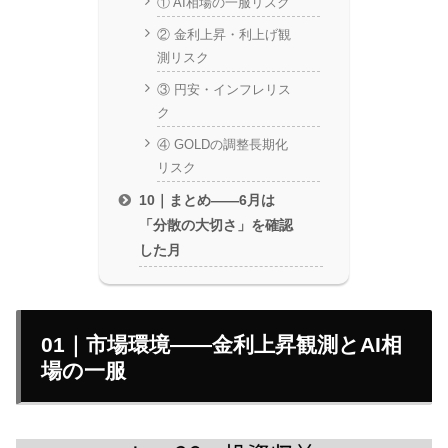
① AI相場の一服リスク
② 金利上昇・利上げ観
測リスク
③ 円安・インフレリス
ク
④ GOLDの調整長期化
リスク
10｜まとめ——6月は
「分散の大切さ」を確認
した月
01｜市場環境——金利上昇観測とAI相
場の一服