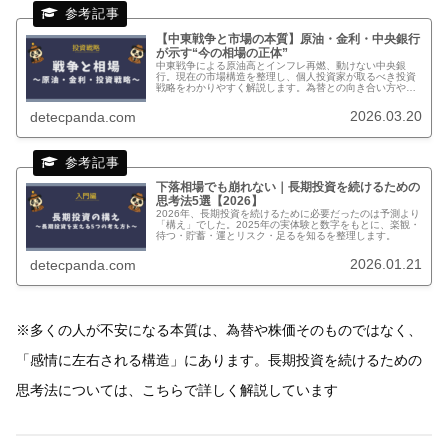
【中東戦争と市場の本質】原油・金利・中央銀行
が示す“今の相場の正体”
中東戦争による原油高とインフレ再燃、動けない中央銀
行。現在の市場構造を整理し、個人投資家が取るべき投資
戦略をわかりやすく解説します。為替との向き合い方や現
金戦略も網羅。
2026.03.20
detecpanda.com
下落相場でも崩れない｜長期投資を続けるための
思考法5選【2026】
2026年、長期投資を続けるために必要だったのは予測より
「構え」でした。2025年の実体験と数字をもとに、楽観・
待つ・貯蓄・運とリスク・足るを知るを整理します。
2026.01.21
detecpanda.com
※
多くの人が不安になる本質は、為替や株価そのものではなく、
「感情に左右される構造」にあります。長期投資を続けるための
思考法については、こちらで詳しく解説しています