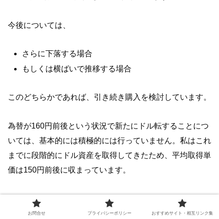
今後については、
さらに下落する場合
もしくは横ばいで推移する場合
このどちらかであれば、引き続き購入を検討しています。
為替が160円前後という状況で新たにドル転することにつ
いては、基本的には積極的には行っていません。私はこれ
までに段階的にドル資産を取得してきたため、平均取得単
価は150円前後に収まっています。
ただし、
為替の変動と金価格の上昇余地を比較した場合、
為替よりも金価格の変動の方が影響は大きいと考えて
いま
お問合せ
プライバシーポリシー
おすすめサイト・相互リンク集