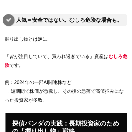
人気＝安全ではない。むしろ危険な場合も。
掘り出し物とは逆に、
「皆が注目していて、買われ過ぎている」資産は
むしろ危
険
です。
例：2024年の一部AI関連株など
→ 短期間で株価が急騰し、その後の急落で高値掴みにな
った投資家が多数。
探偵パンダの実践：長期投資家のため
の「掘り出し物」戦略