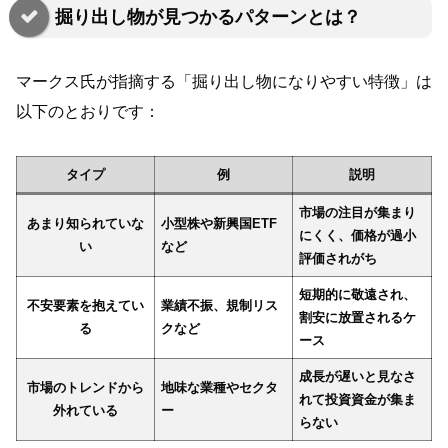
掘り出し物が見つかるパターンとは？
マークス氏が指摘する「掘り出し物になりやすい特徴」は
以下のとおりです：
タイプ
例
説明
市場の注目が集まり
あまり知られていな
小型株や新興国ETF
にくく、価格が過小
い
など
評価されがち
短期的に敬遠され、
不安要素を抱えてい
業績不振、規制リス
割安に放置されるケ
る
クなど
ース
成長が遅いと見なさ
市場のトレンドから
地味な業種やセクタ
れて投資資金が集ま
外れている
ー
らない