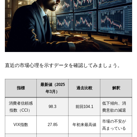
直近の市場心理を示すデータを確認してみましょう。
最新値（2025
指標
過去比較
解釈
年3月）
消費者信頼感
低下傾向、消
98.3
前回104.1
指数（CCI）
費意欲の減退
市場の不安が
VIX指数
27.85
年初来最高値
高まっている