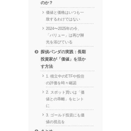
のか？
価値と価格はいつも一
致するわけではない
2024〜2025年の今、
「バリュー」は再び脚
光を浴びている
探偵パンダの実践：長期
投資家が「価値」を活か
す方法
1. 積立中のETFや投信
の評価を時々確認
2. スポット買いは「価
値との乖離」をヒント
に
3. ゴールド投資にも価
値の視点を