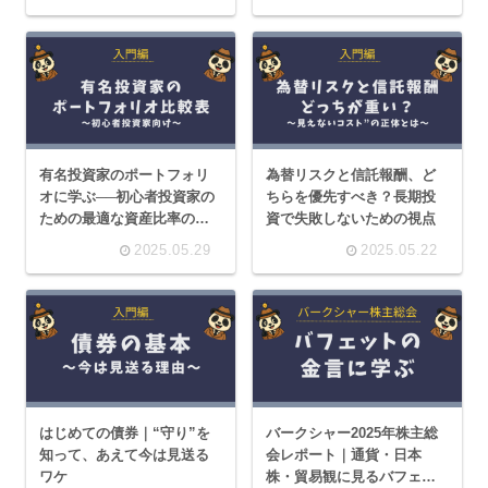
した第三の選択肢も紹介！
有名投資家のポートフォリ
為替リスクと信託報酬、ど
オに学ぶ──初心者投資家の
ちらを優先すべき？長期投
ための最適な資産比率の見
資で失敗しないための視点
つけ方
2025.05.29
2025.05.22
はじめての債券｜“守り”を
バークシャー2025年株主総
知って、あえて今は見送る
会レポート｜通貨・日本
ワケ
株・貿易観に見るバフェッ